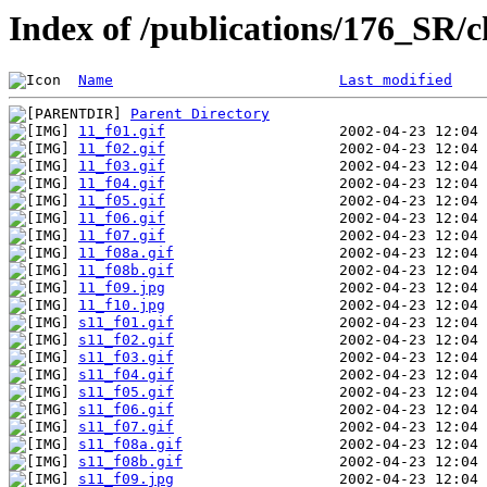
Index of /publications/176_SR/
Name
Last modified
Parent Directory
11_f01.gif
11_f02.gif
11_f03.gif
11_f04.gif
11_f05.gif
11_f06.gif
11_f07.gif
11_f08a.gif
11_f08b.gif
11_f09.jpg
11_f10.jpg
s11_f01.gif
s11_f02.gif
s11_f03.gif
s11_f04.gif
s11_f05.gif
s11_f06.gif
s11_f07.gif
s11_f08a.gif
s11_f08b.gif
s11_f09.jpg